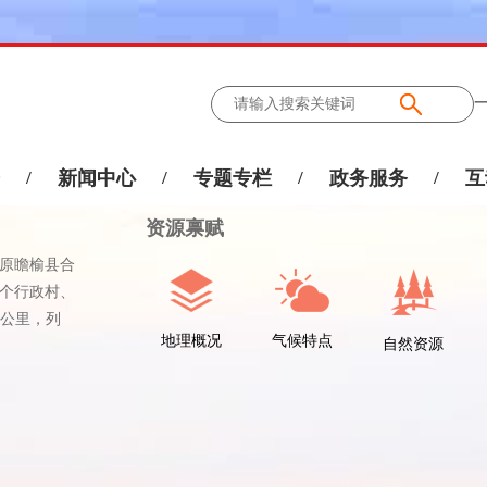
/
新闻中心
/
专题专栏
/
政务服务
/
互
资源禀赋
与原瞻榆县合
2个行政村、
方公里，列
地理概况
气候特点
自然资源