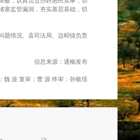
突破，认真负责办好惠民实事，切
堵塞监管漏洞，夯实基层基础，切
问题情况。县司法局、边昭镇负责
信息来源：通榆发布
：魏 波 复审：曹 源 终审：孙敬瑶