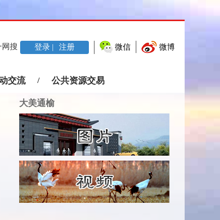
一网搜
登录 |
注册
微信
微博
动交流
/
公共资源交易
大美通榆