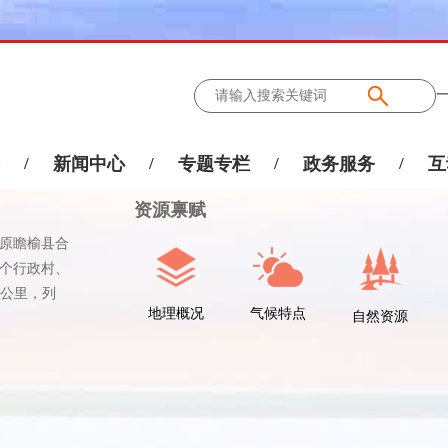
/
新闻中心
/
专题专栏
/
政务服务
/
互
资源禀赋
与原瞻榆县合
2个行政村、
方公里，列
地理概况
气候特点
自然资源