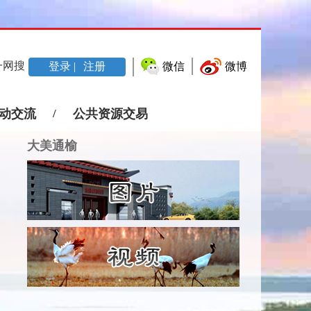
一网搜
登录 |
注册
微信
微博
动交流
/
公共资源交易
大美通榆