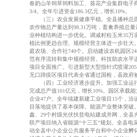
春奶山羊饲草饲料加工、葵花产业集群电子商
3/4。全年引进资金186.3亿元，增长10%。
（三）农业发展健康平稳。全县播种总面积45
农作物总产量达到98.31万吨，畜禽养殖总量
业种植结构进一步优化。调减籽粒玉米35万
植比例更趋合理。规模经营主体进一步壮大。
庭农场、合作社740个。启动建设农机园区
范有序流转和集中规模经营。科技助农水平
项目全面推广。引进新型大型指针式喷灌205
无口蹄疫区项目代表全省通过国检，县政府
（四）工业经济逐步提升。加强工业运行调
完成总产值101亿元，增长10%。园区承
企业47户。全年续建新建工业项目15个，洽
目落地提供了基本保障。能源产业整体突破。
鑫、29个村级光伏扶贫电站建成并网，全县光
联产项目纳入省能源“十三五”规划。全县电
动全县中小企业公共服务平台和中小企业孵化