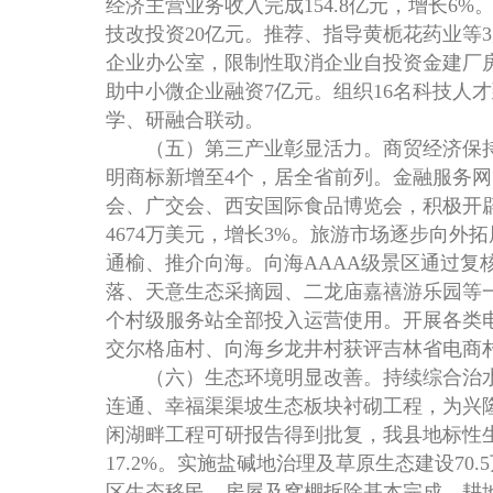
经济主营业务收入完成154.8亿元，增长6
技改投资20亿元。推荐、指导黄栀花药业等
企业办公室，限制性取消企业自投资金建厂
助中小微企业融资7亿元。组织16名科技人
学、研融合联动。
（五）第三产业彰显活力。商贸经济保持活
明商标新增至4个，居全省前列。金融服务
会、广交会、西安国际食品博览会，积极开
4674万美元，增长3%。旅游市场逐步向
通榆、推介向海。向海AAAA级景区通过
落、天意生态采摘园、二龙庙嘉禧游乐园等一
个村级服务站全部投入运营使用。开展各类电
交尔格庙村、向海乡龙井村获评吉林省电商
（六）生态环境明显改善。持续综合治水。
连通、幸福渠渠坡生态板块衬砌工程，为兴
闲湖畔工程可研报告得到批复，我县地标性生
17.2%。实施盐碱地治理及草原生态建设70
区生态移民，房屋及窝棚拆除基本完成，耕地