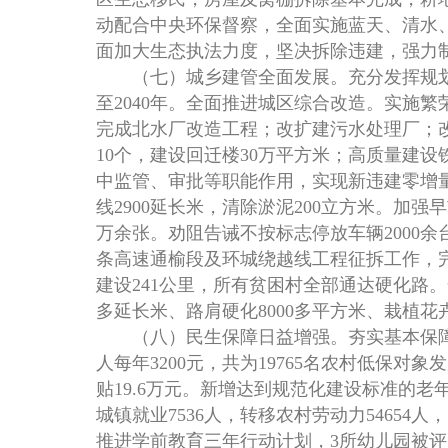
动配合中央环保督察，全面实施蓝天、清水
面加大生态执法力度，坚决拆除违建，强力
（七）城乡建管全面发展。充分发挥规划
至2040年。全面推进城区综合改造。实施繁
完成北水厂改造工程；改扩建污水处理厂；改
10个，建设回迁楼30万平方米；高质量建
中监管、审批等职能作用，实现新违建零增量
线2900延长米，清除淤泥200立方米。加
万余张。劝阻告诫不按标志停放车辆2000
条高速通榆段及环城绕越线工程征拆工作，
建设241公里，所有贫困村全部通达硬化路
多延长米、路肩硬化8000多平方米、栽植
（八）民生保障日益增强。夯实基本保障。筹
人每年3200元，共为19765名农村低保对
贴19.6万元。新增达到规范化建设标准的
城镇就业7536人，转移农村劳动力54654
推进学前教育三年行动计划，3所幼儿园被