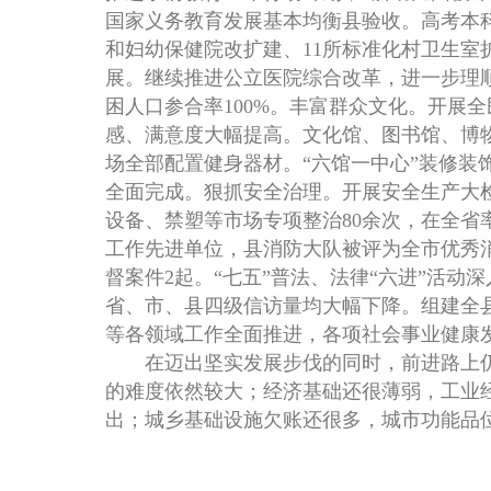
国家义务教育发展基本均衡县验收。高考本科上
和妇幼保健院改扩建、11所标准化村卫生
展。继续推进公立医院综合改革，进一步理顺
困人口参合率100%。丰富群众文化。开展
感、满意度大幅提高。文化馆、图书馆、博
场全部配置健身器材。“六馆一中心”装修装
全面完成。狠抓安全治理。开展安全生产大检
设备、禁塑等市场专项整治80余次，在全
工作先进单位，县消防大队被评为全市优秀消防
督案件2起。“七五”普法、法律“六进”活
省、市、县四级信访量均大幅下降。组建全
等各领域工作全面推进，各项社会事业健康
在迈出坚实发展步伐的同时，前进路上仍
的难度依然较大；经济基础还很薄弱，工业
出；城乡基础设施欠账还很多，城市功能品
信息来源：