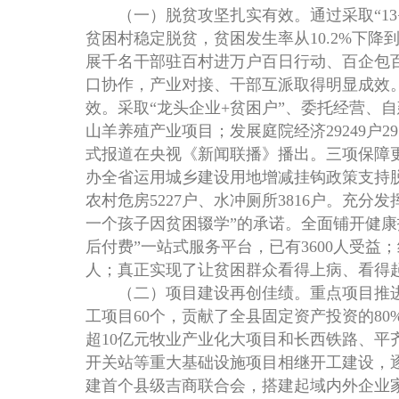
（一）脱贫攻坚扎实有效。通过采取“13+”
贫困村稳定脱贫，贫困发生率从10.2%下
展千名干部驻百村进万户百日行动、百企包百
口协作，产业对接、干部互派取得明显成效
效。采取“龙头企业+贫困户”、委托经营、自
山羊养殖产业项目；发展庭院经济29249户2
式报道在央视《新闻联播》播出。三项保障更加
办全省运用城乡建设用地增减挂钩政策支持脱
农村危房5227户、水冲厕所3816户。充
一个孩子因贫困辍学”的承诺。全面铺开健康扶
后付费”一站式服务平台，已有3600人受益；
人；真正实现了让贫困群众看得上病、看得
（二）项目建设再创佳绩。重点项目推进蹄
工项目60个，贡献了全县固定资产投资的80
超10亿元牧业产业化大项目和长西铁路、平
开关站等重大基础设施项目相继开工建设，
建首个县级吉商联合会，搭建起域内外企业