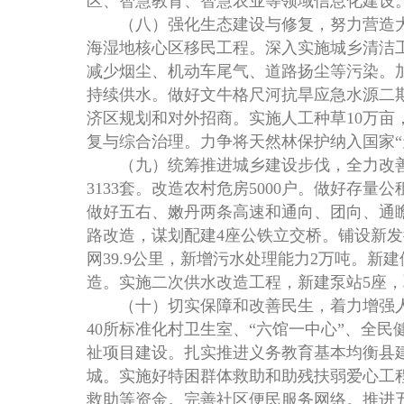
区、智慧教育、智慧农业等领域信息化建设
（八）强化生态建设与修复，努力营造大
海湿地核心区移民工程。深入实施城乡清洁
减少烟尘、机动车尾气、道路扬尘等污染。
持续供水。做好文牛格尺河抗旱应急水源二
济区规划和对外招商。实施人工种草10万亩，
复与综合治理。力争将天然林保护纳入国家
（九）统筹推进城乡建设步伐，全力改善城
3133套。改造农村危房5000户。做好存量
做好五右、嫩丹两条高速和通向、团向、通
路改造，谋划配建4座公铁立交桥。铺设新发
网39.9公里，新增污水处理能力2万吨。新
造。实施二次供水改造工程，新建泵站5座，取
（十）切实保障和改善民生，着力增强人民
40所标准化村卫生室、“六馆一中心”、全
祉项目建设。扎实推进义务教育基本均衡县
城。实施好特困群体救助和助残扶弱爱心工
救助等资金。完善社区便民服务网络。推进