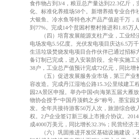
食作物占到3/4，粮豆总产量达到22.3亿斤
化、标准化养殖场58个。新增养殖专业合作社
大银鱼、冷水鱼等特色水产品产值超千万，成
到77%。完成14个贫困村整村推进和1.85万
（四）培育发展能源支柱产业，工业经济稳中
电场发电5.5亿度。光伏发电项目庆达6.5万
生活垃圾焚烧发电项目合作伙伴已通过招标
备订制已完成，进入安装阶段。全年实施工业
38户，工业总产值预计完成72亿元，同比增长
（五）促进发展服务业市场，第三产业整
容改造。完成丹江湿地公路15.3公里续建工
园2A景区申报。举办中国•向海第五届大雁
物协会授予“中国丹顶鹤之乡”称号。墨宝
发。全年共接待游客50万人次，旅游综合收入
权。2户企业签订新三板上市推介协议。2014
成4000万美元，同比增长32.3%；民营经
（六）巩固推进开发区基础设施建设，不断