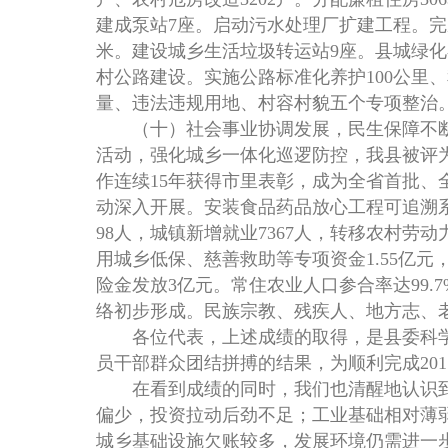
建成泵站7座。启动污水处理厂扩建工程。完
米。建设城乡生活垃圾转运站9座。县城绿化补
村公路建设。实施公路标准化养护100公里
量、违法违规用地、村容村貌五个专项整治
（十）社会事业协调发展，民生保障不断
活动，强化城乡一体化巡逻防控，我县被评
作连续15年获得市里表彰，成为全省首批
动深入开展。安装食品药品放心工程可追溯系
98人，城镇新增就业7367人，转移农村劳动
用城乡低保、慈善救助等专项资金1.55亿元
险金发放3亿元。常住农业人口参合率达99
络初步形成。民族宗教、残疾人、地方志、
各位代表，上述成绩的取得，是县委科学
员干部群众团结拼搏的结果，为顺利完成20
在看到成绩的同时，我们也清醒地认识到
偏少，投资拉动后劲不足；工业基础相对薄
城乡基础设施欠账较多，发展环境仍需进一